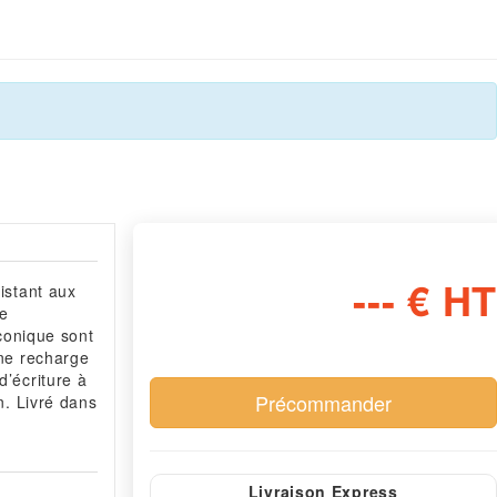
--- € HT
istant aux
ie
iconique sont
une recharge
d’écriture à
n. Livré dans
Livraison Express