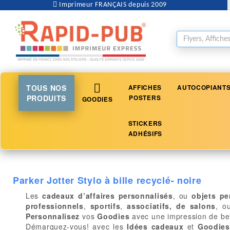
Imprimeur FRANÇAIS depuis 2009
TOUS NOS
AFFICHES
AUTOCOPIANT
PRODUITS
POSTERS
GOODIES
STICKERS
ADHÉSIFS
Parker Jotter Stylo à bille recyclé- noire
Les
cadeaux d’affaires personnalisés
, ou
objets pe
professionnels
,
sportifs
,
associatifs, de salons
, o
Personnalisez
vos
Goodies
avec une impression de be
Démarquez-vous! avec les
Idées cadeaux
et
Goodies