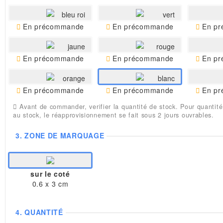
bleu roi
vert
En précommande
En précommande
En pr
jaune
rouge
En précommande
En précommande
En pr
orange
blanc
En précommande
En précommande
En pr
Avant de commander, verifier la quantité de stock. Pour quantité
au stock, le réapprovisionnement se fait sous 2 jours ouvrables.
3.
ZONE DE MARQUAGE
sur le coté
0.6 x 3 cm
4.
QUANTITÉ