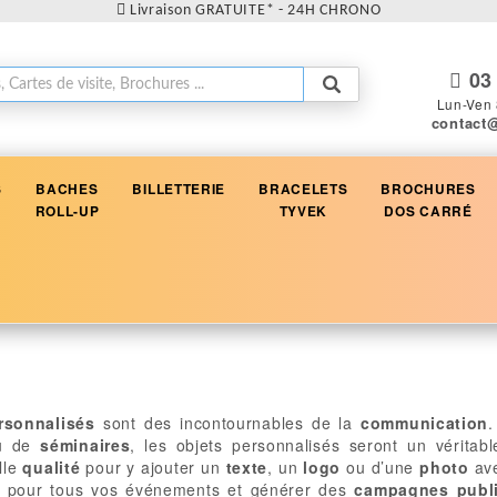
Livraison GRATUITE* - 24H CHRONO
03 
Lun-Ven 
contact
S
BACHES
BILLETTERIE
BRACELETS
BROCHURES
ROLL-UP
TYVEK
DOS CARRÉ
rsonnalisés
sont des incontournables de la
communication
.
u de
séminaires
, les objets personnalisés seront un véritab
lle
qualité
pour y ajouter un
texte
, un
logo
ou d’une
photo
ave
pour tous vos événements et générer des
campagnes publi