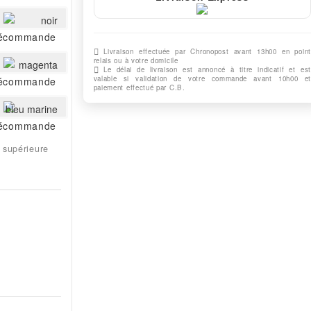
noir
écommande
Livraison effectuée par Chronopost avant 13h00 en point
relais ou à votre domicile
magenta
Le délai de livraison est annoncé à titre indicatif et est
valable si validation de votre commande avant 10h00 et
écommande
paiement effectué par C.B.
bleu marine
écommande
 supérieure