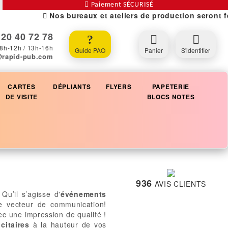
Paiement SÉCURISÉ
Nos bureaux et ateliers de production seront fermé
20 40 72 78
8h-12h / 13h-16h
Guide PAO
Panier
S'identifier
@rapid-pub.com
CARTES
DÉPLIANTS
FLYERS
PAPETERIE
DE VISITE
BLOCS NOTES
936
AVIS CLIENTS
 Qu’il s’agisse d'
événements
le vecteur de communication!
c une impression de qualité !
citaires
à la hauteur de vos