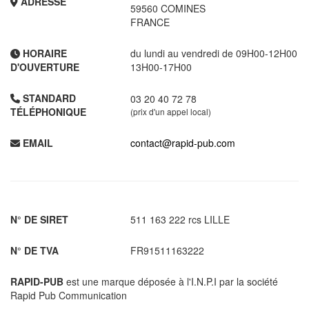
ADRESSE
59560 COMINES
FRANCE
HORAIRE
du lundi au vendredi de 09H00-12H00
D'OUVERTURE
13H00-17H00
STANDARD
03 20 40 72 78
TÉLÉPHONIQUE
(prix d'un appel local)
EMAIL
contact@rapid-pub.com
N° DE SIRET
511 163 222 rcs LILLE
N° DE TVA
FR91511163222
RAPID-PUB
est une marque déposée à l'I.N.P.I par la société
Rapid Pub Communication