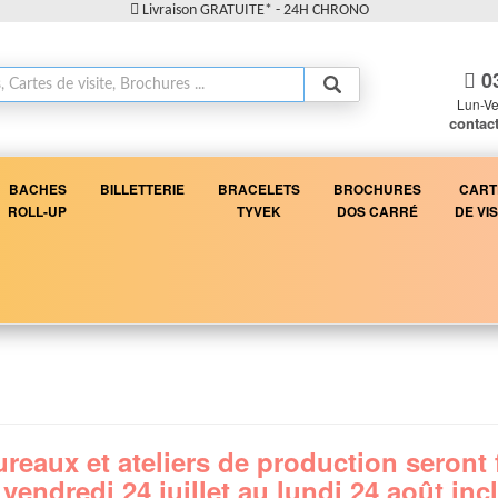
Livraison GRATUITE* - 24H CHRONO
03
Lun-Ve
contac
BACHES
BILLETTERIE
BRACELETS
BROCHURES
CART
ROLL-UP
TYVEK
DOS CARRÉ
DE VIS
reaux et ateliers de production seront
vendredi 24 juillet au lundi 24 août inc