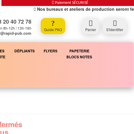
Paiement SÉCURISÉ
Nos bureaux et ateliers de production seront fermé
 20 40 72 78
n 8h-12h / 13h-16h
Guide PAO
Panier
S'identifier
t@rapid-pub.com
ES
DÉPLIANTS
FLYERS
PAPETERIE
ITE
BLOCS NOTES
 fermés
lus.