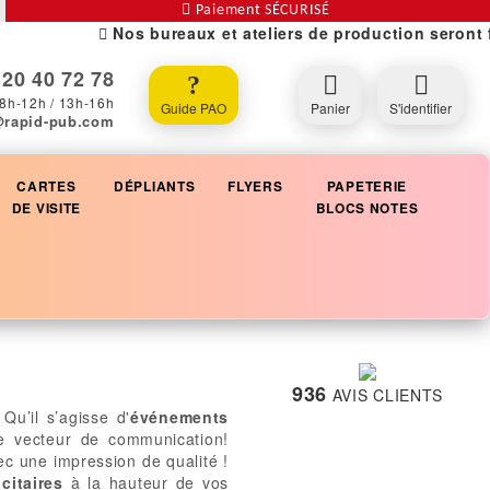
Paiement SÉCURISÉ
Nos bureaux et ateliers de production seront ferm
20 40 72 78
8h-12h / 13h-16h
Guide PAO
Panier
S'identifier
@rapid-pub.com
CARTES
DÉPLIANTS
FLYERS
PAPETERIE
DE VISITE
BLOCS NOTES
936
AVIS CLIENTS
 Qu’il s’agisse d'
événements
le vecteur de communication!
c une impression de qualité !
citaires
à la hauteur de vos