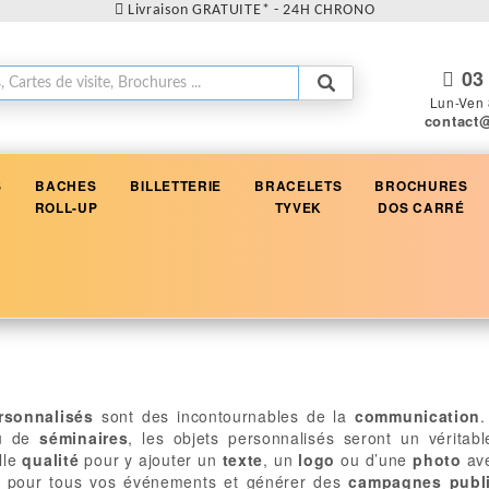
Livraison GRATUITE* - 24H CHRONO
03 
Lun-Ven 
contact
S
BACHES
BILLETTERIE
BRACELETS
BROCHURES
ROLL-UP
TYVEK
DOS CARRÉ
rsonnalisés
sont des incontournables de la
communication
.
u de
séminaires
, les objets personnalisés seront un véritab
lle
qualité
pour y ajouter un
texte
, un
logo
ou d’une
photo
ave
pour tous vos événements et générer des
campagnes publi