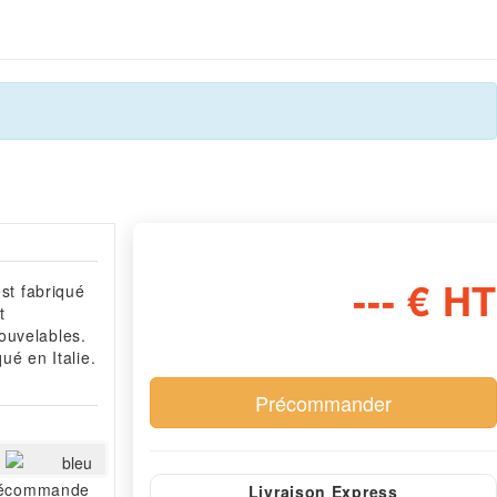
--- € HT
est fabriqué
t
ouvelables.
ué en Italie.
bleu
écommande
Livraison Express