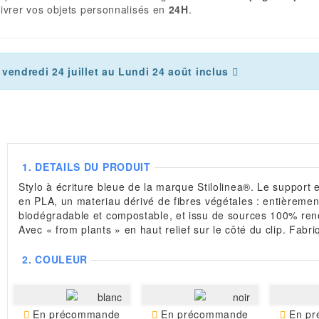
ivrer vos objets personnalisés en
24H
.
vendredi 24 juillet au Lundi 24 août inclus
1.
DETAILS DU PRODUIT
Stylo à écriture bleue de la marque Stilolinea®. Le support 
en PLA, un materiau dérivé de fibres végétales : entièremen
biodégradable et compostable, et issu de sources 100% ren
Avec « from plants » en haut relief sur le côté du clip. Fabriq
2.
COULEUR
blanc
noir
En précommande
En précommande
En pr