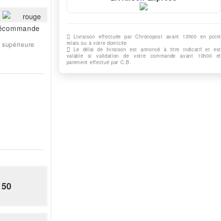
rouge
écommande
Livraison effectuée par Chronopost avant 13h00 en point
relais ou à votre domicile
 supérieure
Le délai de livraison est annoncé à titre indicatif et est
valable si validation de votre commande avant 10h00 et
paiement effectué par C.B.
50