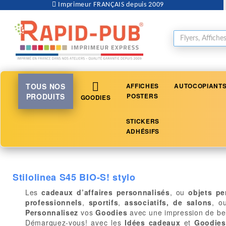
Imprimeur FRANÇAIS depuis 2009
TOUS NOS
AFFICHES
AUTOCOPIANT
PRODUITS
POSTERS
GOODIES
STICKERS
ADHÉSIFS
Stilolinea S45 BIO-S! stylo
Les
cadeaux d’affaires personnalisés
, ou
objets pe
professionnels
,
sportifs
,
associatifs, de salons
, o
Personnalisez
vos
Goodies
avec une impression de be
Démarquez-vous! avec les
Idées cadeaux
et
Goodies