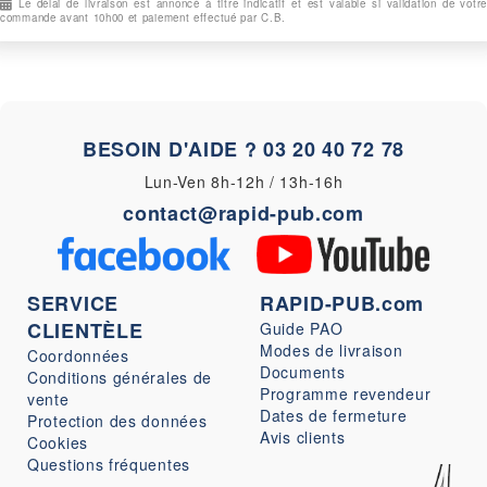
Le délai de livraison est annoncé à titre indicatif et est valable si validation de votre
commande avant 10h00 et paiement effectué par C.B.
BESOIN D'AIDE ?
03 20 40 72 78
Lun-Ven 8h-12h / 13h-16h
contact@rapid-pub.com
SERVICE
RAPID-PUB.com
CLIENTÈLE
Guide PAO
Modes de livraison
Coordonnées
Documents
Conditions générales de
Programme revendeur
vente
Dates de fermeture
Protection des données
Avis clients
Cookies
Questions fréquentes