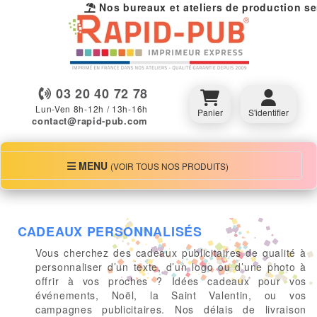
Nos bureaux et ateliers de production ser
03 20 40 72 78
Lun-Ven 8h-12h / 13h-16h
Panier
S'identifier
contact@rapid-pub.com
MENU
MENU
(VOIR TOUS NOS PRODUITS)
CADEAUX PERSONNALISÉS
Vous cherchez des cadeaux publicitaires de qualité à
personnaliser d’un texte, d’un logo ou d’une photo à
offrir à vos proches ? Idées cadeaux pour vos
événements, Noël, la Saint Valentin, ou vos
campagnes publicitaires. Nos délais de livraison